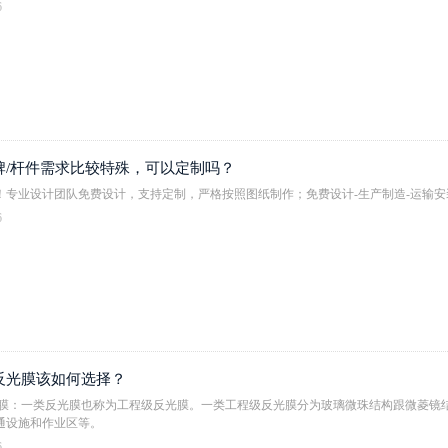
6
牌/杆件需求比较特殊，可以定制吗？
！专业设计团队免费设计，支持定制，严格按照图纸制作；免费设计-生产制造-运输
6
反光膜该如何选择？
光膜：一类反光膜也称为工程级反光膜。一类工程级反光膜分为玻璃微珠结构跟微菱镜
通设施和作业区等。
6