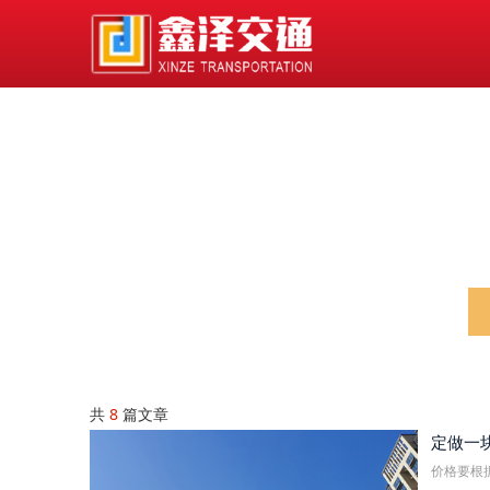
共
8
篇文章
定做一
价格要根